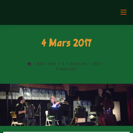
4 Mars 2017
>
AM
>
Mar
>
4
>
Archives
>
2017
>
4 Mars 2017