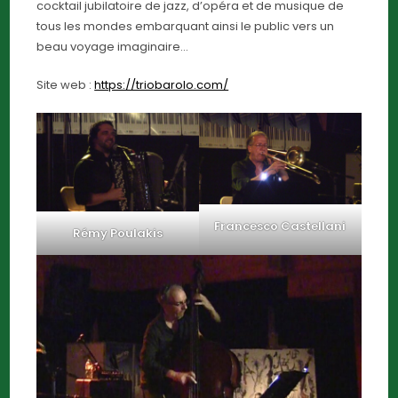
cocktail jubilatoire de jazz, d’opéra et de musique de
tous les mondes embarquant ainsi le public vers un
beau voyage imaginaire…
Site web :
https://triobarolo.com/
Francesco Castellani
Rémy Poulakis