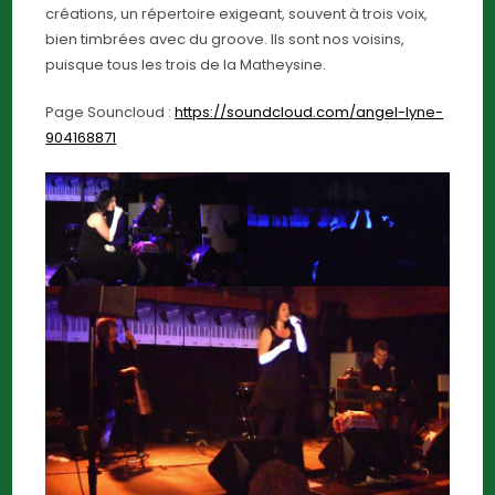
créations, un répertoire exigeant, souvent à trois voix,
bien timbrées avec du groove. Ils sont nos voisins,
puisque tous les trois de la Matheysine.
Page Souncloud :
https://soundcloud.com/angel-lyne-
904168871