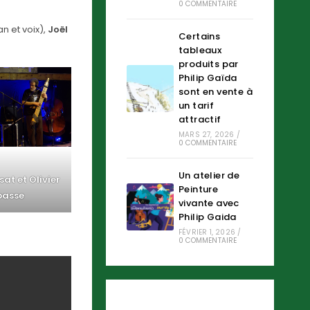
0 COMMENTAIRE
n et voix),
Joël
Certains
tableaux
produits par
Philip Gaïda
sont en vente à
un tarif
attractif
MARS 27, 2026
/
0 COMMENTAIRE
Un atelier de
at et Olivier
Peinture
asse
vivante avec
Philip Gaida
FÉVRIER 1, 2026
/
0 COMMENTAIRE