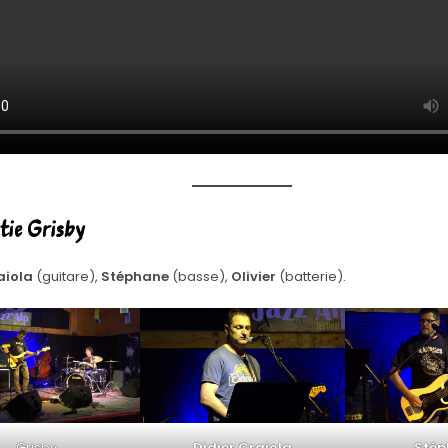
rtie Grisby
aiola
(guitare),
Stéphane
(basse),
Olivier
(batterie).
Grisby
Didier Craiola
Stép