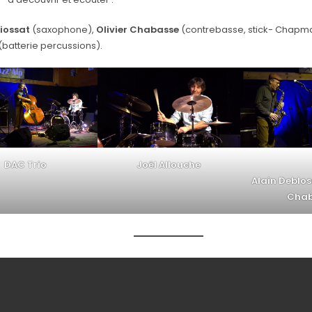
iossat
(saxophone),
Olivier Chabasse
(contrebasse, stick- Chapma
(batterie percussions).
DAC Trio
Joël Allouche
Alain Debloss
Chab