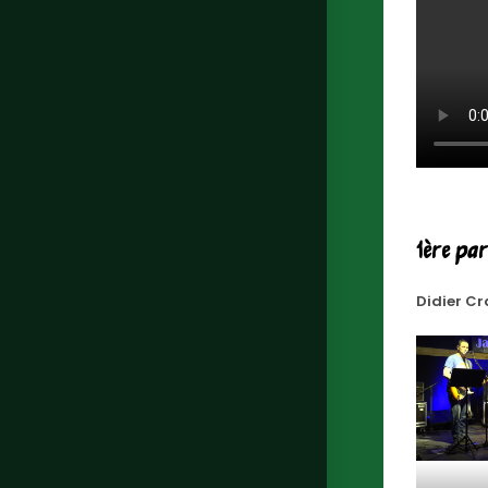
1ère pa
Didier Cr