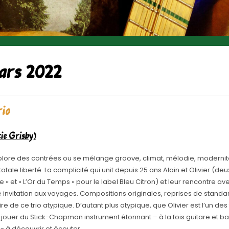
ars 2022
io
tie Grisby)
xplore des contrées ou se mélange groove, climat, mélodie, modernité
otale liberté. La complicité qui unit depuis 25 ans Alain et Olivier (de
» et « L’Or du Temps » pour le label Bleu Citron) et leur rencontre av
e invitation aux voyages. Compositions originales, reprises de stand
ire de ce trio atypique. D’autant plus atypique, que Olivier est l’un des
à jouer du Stick-Chapman instrument étonnant – à la fois guitare et b
 à découvrir et écouter .