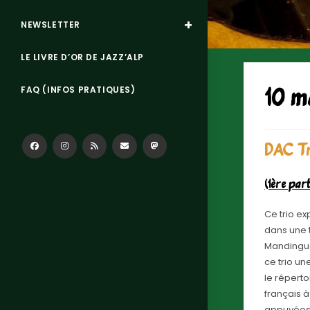
NEWSLETTER
LE LIVRE D’OR DE JAZZ’ALP
FAQ (INFOS PRATIQUES)
10 m
DAC Tr
(1ère par
Ce trio e
dans une t
Mandingue 
ce trio un
le réperto
français 
appuyées-