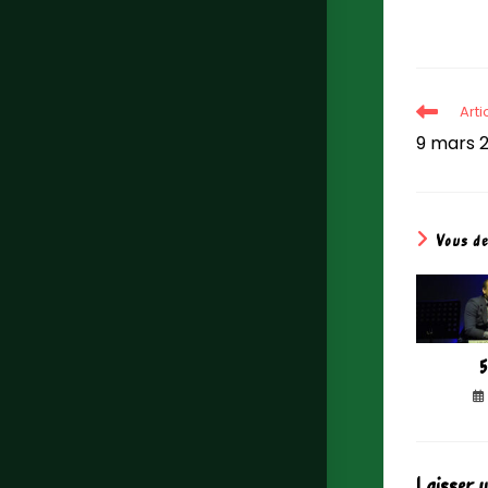
Art
9 mars 
Vous d
5