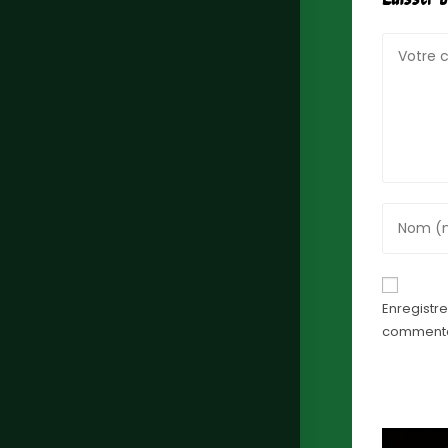
Laisser 
Enregistr
commenta