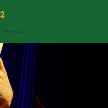
22
2
>
10 mars 2022