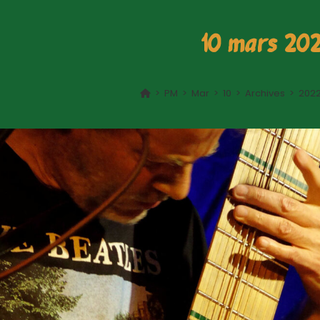
10 mars 20
>
PM
>
Mar
>
10
>
Archives
>
202