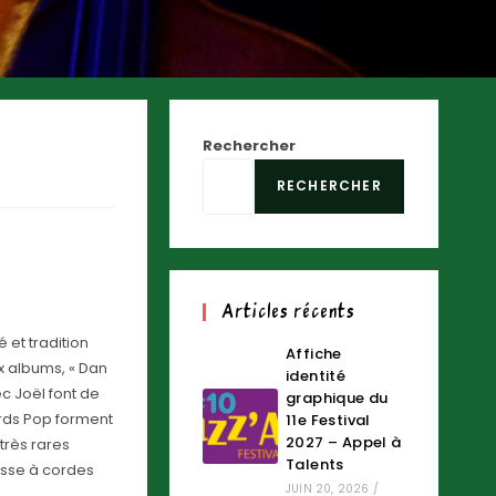
Rechercher
RECHERCHER
Articles récents
 et tradition
Affiche
ux albums, « Dan
identité
ec Joël font de
graphique du
ards Pop forment
11e Festival
2027 – Appel à
 très rares
Talents
asse à cordes
JUIN 20, 2026
/